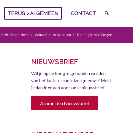
TERUG > ALGEMEEN
CONTACT
dt zich hier:
Home
/
Actueel
/
Activiteiten
/
Training Samen Zorgen
NIEUWSBRIEF
Wil je op de hoogte gehouden worden
van het laatste mantelzorgnieuws? Meld
je dan
hier
aan voor onze nieuwsbrief.
Aanmelden Nieuwsbrief