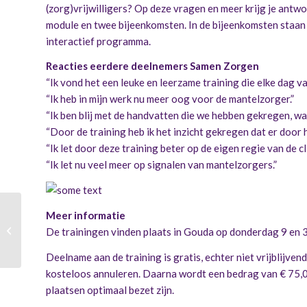
(zorg)vrijwilligers? Op deze vragen en meer krijg je antwo
module en twee bijeenkomsten. In de bijeenkomsten staan h
interactief programma.
Reacties eerdere deelnemers Samen Zorgen
“Ik vond het een leuke en leerzame training die elke dag va
“Ik heb in mijn werk nu meer oog voor de mantelzorger.”
“Ik ben blij met de handvatten die we hebben gekregen, 
“Door de training heb ik het inzicht gekregen dat er door
“Ik let door deze training beter op de eigen regie van de c
“Ik let nu veel meer op signalen van mantelzorgers.”
Meer informatie
De Lengte van Liefde –
De trainingen vinden plaats in Gouda op donderdag 9 en 3
mantelzorgdocumentaire
Deelname aan de training is gratis, echter niet vrijblijve
kosteloos annuleren. Daarna wordt een bedrag van € 75,0
plaatsen optimaal bezet zijn.