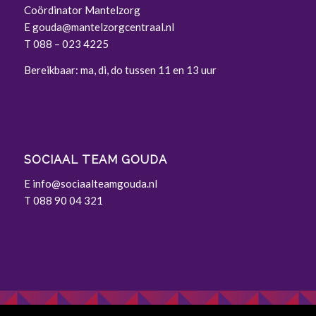
Coördinator Mantelzorg
E
gouda@mantelzorgcentraal.nl
T
088 – 023 4225
Bereikbaar: ma, di, do tussen 11 en 13 uur
SOCIAAL TEAM GOUDA
E
info@sociaalteamgouda.nl
T 088 90 04 321