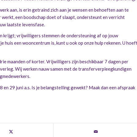
twerk aan, is erin getraind zich aan je wensen en behoeften aan te
er werkt, een boodschap doet of slaapt, ondersteunt en verricht
uw laatste levensfase.
un krijgt; vrijwilligers stemmen de ondersteuning af op jouw
je huis een wooncentrum is, kunt u ook op onze hulp rekenen. U hoef
ie maanden of korter. Vrijwilligers zijn beschikbaar 7 dagen per
n overleg. Wij werken nauw samen met de transferverpleegkundigen
orgmedewerkers.
 en 29 juni a.s. Is je belangstelling gewekt? Maak dan een afspraak