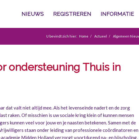
NIEUWS
REGISTREREN
INFORMATIE
U bevindt zich hier:
Home
/
Actueel
/
Algemeen Nieu
oor ondersteuning Thuis in
ar dat valt niet altijd mee. Als het levenseinde nadert en de zorg
ast raken. Of misschien is uw sociale kring klein of kunnen mensen
ligers kunnen veel voor jouw en je naasten betekenen. Samen met de
rijwilligers staan onder leiding van professionele coördinatoren en
academie Midden Holland verzorgt voortdurend na- en bijscholing.