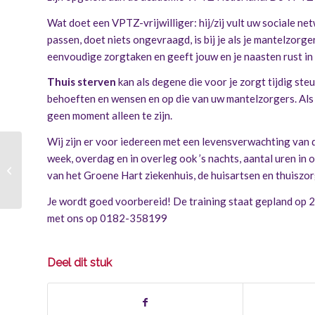
Wat doet een VPTZ-vrijwilliger: hij/zij vult uw sociale ne
passen, doet niets ongevraagd, is bij je als je mantelzorg
eenvoudige zorgtaken en geeft jouw en je naasten rust in 
Thuis sterven
kan als degene die voor je zorgt tijdig ste
behoeften en wensen en op die van uw mantelzorgers. Als 
geen moment alleen te zijn.
Wij zijn er voor iedereen met een levensverwachting van dr
week, overdag en in overleg ook ’s nachts, aantal uren i
Per 1 juni heet ZOG MH voortaan
van het Groene Hart ziekenhuis, de huisartsen en thuisz
stichting KernKracht!
Je wordt goed voorbereid! De training staat gepland op 28
met ons op 0182-358199
Deel dit stuk